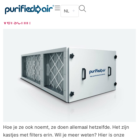
Ecologie-unit, filterkast,
NL
luchtzuiveringsinstallatie – wat is het
verschil?
Hoe je ze ook noemt, ze doen allemaal hetzelfde. Het zijn
kastjes met filters erin. Wil je meer weten? Hier is onze