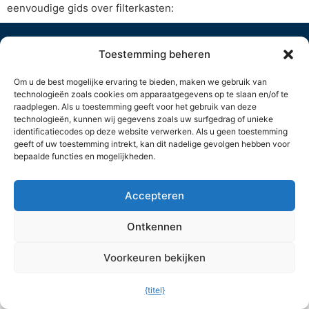
eenvoudige gids over filterkasten:
ADRES
CONTACT
SOCIAAL
Toestemming beheren
Purified Air
+44 (0) 1708 755
Lyon House, Lyon
414
Om u de best mogelijke ervaring te bieden, maken we gebruik van
Road
enq@purifiedair.com
technologieën zoals cookies om apparaatgegevens op te slaan en/of te
raadplegen. Als u toestemming geeft voor het gebruik van deze
Romford
technologieën, kunnen wij gegevens zoals uw surfgedrag of unieke
Essex RM1 2BG
identificatiecodes op deze website verwerken. Als u geen toestemming
Verenigd Koninkrijk
geeft of uw toestemming intrekt, kan dit nadelige gevolgen hebben voor
bepaalde functies en mogelijkheden.
© Copyright 2026 |
Privacybeleid
|
Website door
Preface Studios
Cookiebeleid
Accepteren
Ontkennen
Voorkeuren bekijken
{titel}