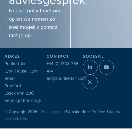
Neem contact met ons
op en we nemen zo
snel mogelijk contact
met je op.
ADRES
CONTACT
SOCIAAL
Purified Air
+44 (0) 1708 755
Lyon House, Lyon
414
Road
enq@purifiedair.com
Romford
Essex RM1 2BG
Verenigd Koninkrijk
© Copyright 2026 |
Privacybeleid
|
Website door
Preface Studios
Cookiebeleid