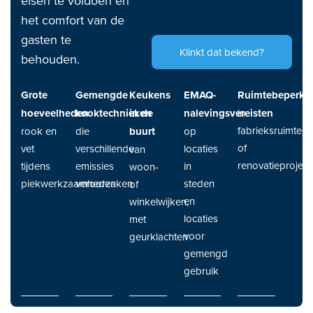
eisen te voldoen en
het comfort van de
gasten te
Klinkt dat bekend?
behouden.
Grote
Gemengde
Keukens
EMAQ-
Ruimtebeperki
hoeveelheden
kooktechnieken
in de
nalevingsvereisten
in
fabrieksruimten
rook en
die
buurt
op
of
vet
verschillende
locaties
van
renovatieproject
tijdens
emissies
in
woon-
piekwerkzaamheden
veroorzaken
steden
of
en
winkelwijken,
locaties
met
voor
geurklachten
gemengd
gebruik