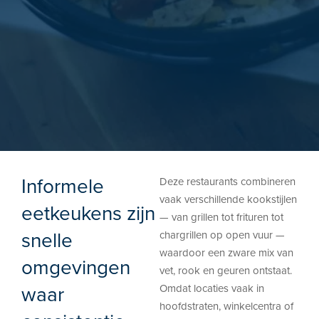
Informele
Deze restaurants combineren
vaak verschillende kookstijlen
eetkeukens zijn
— van grillen tot frituren tot
snelle
chargrillen op open vuur —
waardoor een zware mix van
omgevingen
vet, rook en geuren ontstaat.
waar
Omdat locaties vaak in
hoofdstraten, winkelcentra of