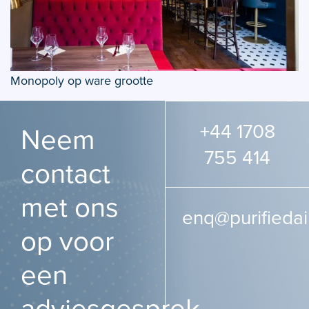
Monopoly op ware grootte
+44 1708
Neem
755 414
contact
met ons
enq@purifiedai
op voor
een
adviesgesprek