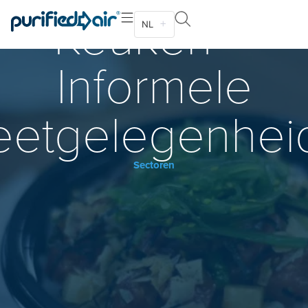
Keuken –
NL
Informele
eetgelegenhei
Sectoren