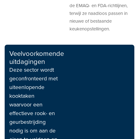
de EMAQ- en FDA-richtlijnen,
terwijl ze naadloos passen in
nieuwe of bestaande
keukenopstellingen.
Veelvoorkomende
uitdagingen
Deze sector wordt
geconfronteerd met
uiteenlopende
kooktaken
waarvoor een
effectieve rook- en
geurbestrijding
nodig is om aan de