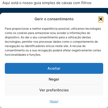
Aqui está o nosso guia simples de caixas com filtros:
ENDEREÇO
CONTACTO
SOCIAL
Gerir o consentimento
Purified Air
+44 (0) 1708 755
Lyon House, Lyon
414
Para proporcionar a melhor experiência possível, utilizamos tecnologias
Road
enq@purifiedair.com
como os cookies para armazenar e/ou aceder a informações do
dispositivo. Ao dar o seu consentimento para a utilização destas
Romford
tecnologias, permite-nos processar dados como o comportamento de
Essex RM1 2BG
navegação ou identificadores únicos neste site. A recusa do
Reino Unido
consentimento ou a sua revogação poderá afetar negativamente certas
funcionalidades e funções.
© Copyright 2026 |
Política de
Site por
Preface Studios
Privacidade
|
Política de Cookies
Aceitar
Negar
Ver preferências
{título}