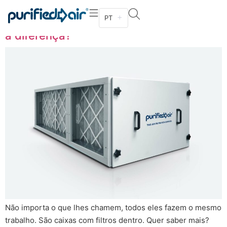
Unidade de ecologia, caixa de filtro,
PT
unidade de controlo da poluição - qual é
a diferença?
Não importa o que lhes chamem, todos eles fazem o mesmo
trabalho. São caixas com filtros dentro. Quer saber mais?