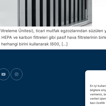
iltreleme Ünitesi), ticari mutfak egzozlarından süzülen 
HEPA ve karbon filtreleri gibi pasif hava filtrelerinin bi
n herhangi birini kullanarak (600, […]
En iyi kulla
bilgilere eri
vermeniz, bu
verileri işl
bazı özellik 