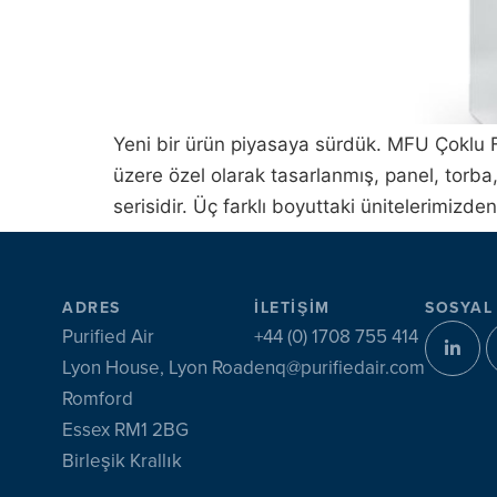
Yeni bir ürün piyasaya sürdük. MFU Çoklu F
üzere özel olarak tasarlanmış, panel, torba, 
serisidir. Üç farklı boyuttaki ünitelerimizde
ADRES
İLETIŞIM
SOSYAL
Purified Air
+44 (0) 1708 755 414
Lyon House, Lyon Road
enq@purifiedair.com
Romford
Essex RM1 2BG
Birleşik Krallık