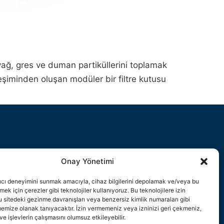
yağ, gres ve duman partiküllerini toplamak
rleşiminden oluşan modüler bir filtre kutusu
Onay Yönetimi
nıcı deneyimini sunmak amacıyla, cihaz bilgilerini depolamak ve/veya bu
şmek için çerezler gibi teknolojiler kullanıyoruz. Bu teknolojilere izin
 sitedeki gezinme davranışları veya benzersiz kimlik numaraları gibi
ememize olanak tanıyacaktır. İzin vermemeniz veya izninizi geri çekmeniz,
ve işlevlerin çalışmasını olumsuz etkileyebilir.