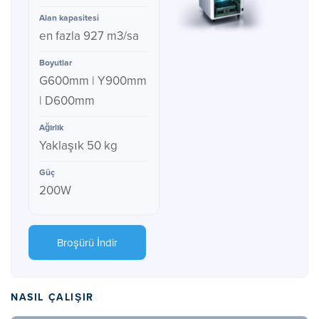
en fazla 927 m3/sa
G600mm | Y900mm
| D600mm
Yaklaşık 50 kg
200W
Broşürü İndir
NASIL ÇALIŞIR