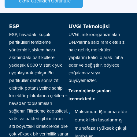
Teknik Özellikleri Görüntüle
ESP
UVGI Teknolojisi
ESP, havadaki küçük
UVGI, mikroorganizmaları
partikülleri temizleme
DNA'larına saldırarak etkisiz
yöntemidir, sistem hava
hale getirir, moleküler
akımındaki partiküllere
yapılarını kalıcı olarak imha
yaklaşık 8000 V statik yük
eder ve değiştirir, böylece
uygulayarak çalışır. Bu
çoğalamaz veya
partiküller daha sonra zıt
büyüyemezler.
elektrik potansiyeline sahip
Teknolojimiz şunları
kolektör plakalarına çekilerek
içermektedir:
havadan toplanmaları
sağlanır. Filtreleme kapasitesi,
Maksimum ışınlama elde
virüs ve bakteri gibi mikron
etmek için tasarlanmış
altı boyuttaki kirleticilerde bile
muhafazalı yüksek çıkışlı
çok yüksek bir verimlilik sunar
lambalar.