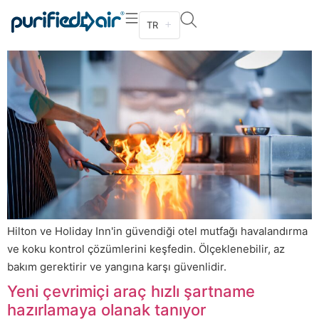
Konaklama Sektörü için Mutfak
TR
Havalandırma ve Koku Kontrol Çözümleri
Hilton ve Holiday Inn'in güvendiği otel mutfağı havalandırma
ve koku kontrol çözümlerini keşfedin. Ölçeklenebilir, az
bakım gerektirir ve yangına karşı güvenlidir.
Yeni çevrimiçi araç hızlı şartname
hazırlamaya olanak tanıyor