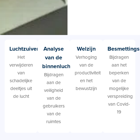
Luchtzuivering
Analyse
Welzijn
Besmettings
van de
Het
Verhoging
Bijdragen
verwijderen
van de
aan het
binnenluchtkwaliteit
van
productiviteit
beperken
Bijdragen
schadelijke
en het
van de
aan de
deeltjes uit
bewustzijn
mogelijke
veiligheid
de lucht
verspreiding
van de
van Covid-
gebruikers
19
van de
ruimtes