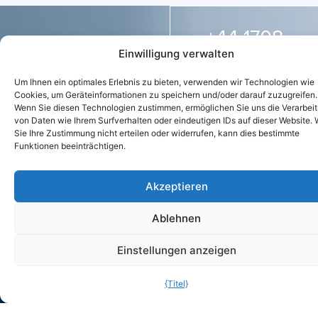
+44 1708
Kontaktieren
Einwilligung verwalten
755 414
Sie uns
Um Ihnen ein optimales Erlebnis zu bieten, verwenden wir Technologien wie
Cookies, um Geräteinformationen zu speichern und/oder darauf zuzugreifen.
für ein
Wenn Sie diesen Technologien zustimmen, ermöglichen Sie uns die Verarbei
enq@purifiedai
von Daten wie Ihrem Surfverhalten oder eindeutigen IDs auf dieser Website.
Sie Ihre Zustimmung nicht erteilen oder widerrufen, kann dies bestimmte
Beratungsgespräch
Funktionen beeinträchtigen.
Setzen Sie sich mit
Akzeptieren
uns in Verbindung und
wir melden uns so
Ablehnen
schnell wie möglich
Einstellungen anzeigen
bei Ihnen.
{Titel}
ADRESSE
KONTAKT
SOZIALES