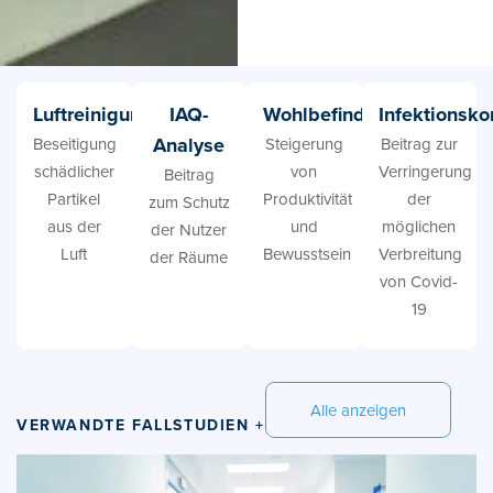
Luftreinigung
IAQ-
Wohlbefinden
Infektionsko
Analyse
Beseitigung
Steigerung
Beitrag zur
schädlicher
von
Verringerung
Beitrag
Partikel
Produktivität
der
zum Schutz
aus der
und
möglichen
der Nutzer
Luft
Bewusstsein
Verbreitung
der Räume
von Covid-
19
Alle anzeigen
VERWANDTE FALLSTUDIEN +