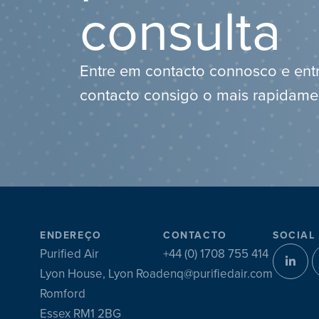
consulta
Entre em contacto connosco e en
contacto consigo o mais rapidamen
ENDEREÇO
CONTACTO
SOCIAL
Purified Air
+44 (0) 1708 755 414
Lyon House, Lyon Road
enq@purifiedair.com
Romford
Essex RM1 2BG