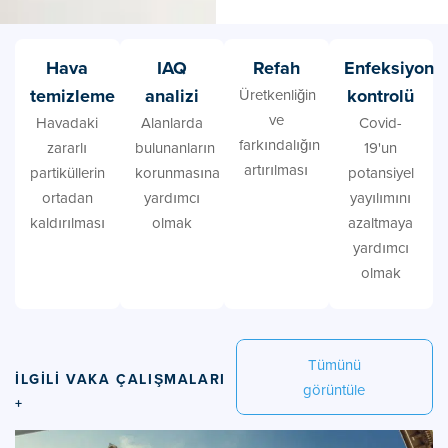
Hava
IAQ
Refah
Enfeksiyon
temizleme
analizi
kontrolü
Üretkenliğin
ve
Havadaki
Alanlarda
Covid-
farkındalığın
zararlı
bulunanların
19'un
artırılması
partiküllerin
korunmasına
potansiyel
ortadan
yardımcı
yayılımını
kaldırılması
olmak
azaltmaya
yardımcı
olmak
Tümünü
İLGILI VAKA ÇALIŞMALARI
görüntüle
+