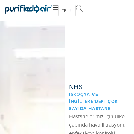
TR
NHS
İSKOÇYA VE
İNGILTERE'DEKI ÇOK
SAYIDA HASTANE
Hastanelerimiz için ülke
çapında hava filtrasyonu
enfeksiyon kontrolü