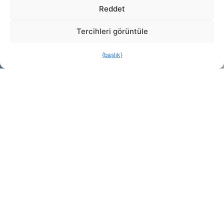
Reddet
Müller
Tercihleri görüntüle
+44 1708
Danışmak
{başlık}
755 414
için bize
ulaşın
enq@purifiedai
İletişime geçin,
mümkün olan en kısa
sürede size geri dönüş
yapalım.
ADRES
İLETIŞIM
SOSYAL
Purified Air
+44 (0) 1708 755