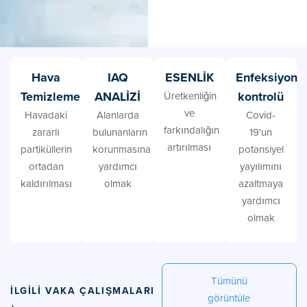
Hava
IAQ
ESENLİK
Enfeksiyon
Temizleme
ANALİZİ
kontrolü
Üretkenliğin
ve
Havadaki
Alanlarda
Covid-
farkındalığın
zararlı
bulunanların
19'un
artırılması
partiküllerin
korunmasına
potansiyel
ortadan
yardımcı
yayılımını
kaldırılması
olmak
azaltmaya
yardımcı
olmak
Tümünü
İLGILI VAKA ÇALIŞMALARI
görüntüle
+