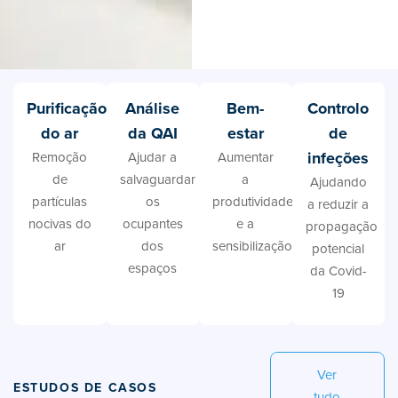
Purificação
Análise
Bem-
Controlo
do ar
da QAI
estar
de
infeções
Remoção
Ajudar a
Aumentar
de
salvaguardar
a
Ajudando
partículas
os
produtividade
a reduzir a
nocivas do
ocupantes
e a
propagação
ar
dos
sensibilização
potencial
espaços
da Covid-
19
Ver
ESTUDOS DE CASOS
tudo