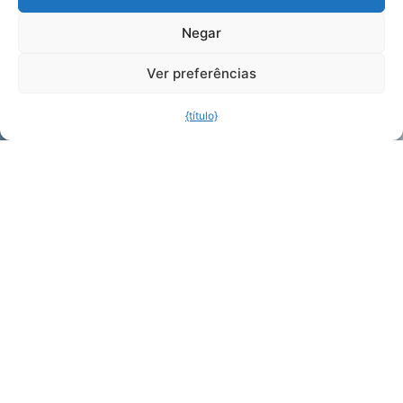
Negar
Ministério da Defesa
Ver preferências
+44 1708
Contacte-
{título}
755 414
nos para
uma
enq@purifiedai
consulta
Entre em contacto
connosco e
entraremos em
contacto consigo o
mais rapidamente