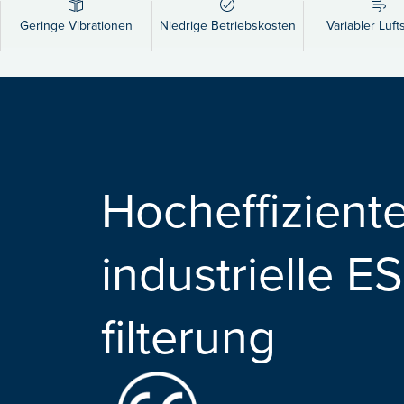
Geringe Vibrationen
Niedrige Betriebskosten
Variabler Luft
Hocheffizient
industrielle E
filterung