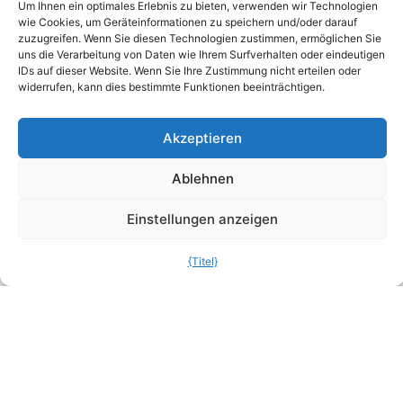
Um Ihnen ein optimales Erlebnis zu bieten, verwenden wir Technologien
Ozon baut
wie Cookies, um Geräteinformationen zu speichern und/oder darauf
zuzugreifen. Wenn Sie diesen Technologien zustimmen, ermöglichen Sie
Gerüche im Kanal
uns die Verarbeitung von Daten wie Ihrem Surfverhalten oder eindeutigen
ab
IDs auf dieser Website. Wenn Sie Ihre Zustimmung nicht erteilen oder
widerrufen, kann dies bestimmte Funktionen beeinträchtigen.
Akzeptieren
Fallstudien ansehen
UNSERE KUNDEN +
Ablehnen
Einstellungen anzeigen
{Titel}