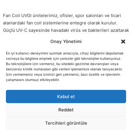
Fan Coil UVGI ünitelerimiz, ofisler, spor salonları ve ticari
alanlardaki fan coil sistemlerine entegre olarak kurulur.
Güçlü UV-C sayesinde havadaki virüs ve bakterileri azaltarak
havanın daha temiz, daha güvenli ve daha hijyenik kalmasına
Onay Yönetimi
yardımcı olur.
En iyi kullanıcı deneyimini sunmak amacıyla, cihaz bilgilerini depolamak
Sonraki
→
ve/veya bu bilgilere erişmek için çerezler gibi teknolojiler kullanıyoruz.
Bu teknolojilere izin vermeniz, bu sitedeki gezinme davranışları veya
benzersiz kimlik numaraları gibi verileri işlememize olanak tanıyacaktır.
ADRES
İLETIŞIM
SOSYAL
İzin vermemeniz veya izninizi geri çekmeniz, bazı özellik ve işlevlerin
Purified Air
+44 (0) 1708 755
çalışmasını olumsuz etkileyebilir.
Lyon House, Lyon
414
Road
enq@purifiedair.com
Kabul et
Romford
Essex RM1 2BG
Reddet
Birleşik Krallık
Tercihleri görüntüle
© Telif Hakkı 2026 |
Gizlilik
Preface Studios
tarafından