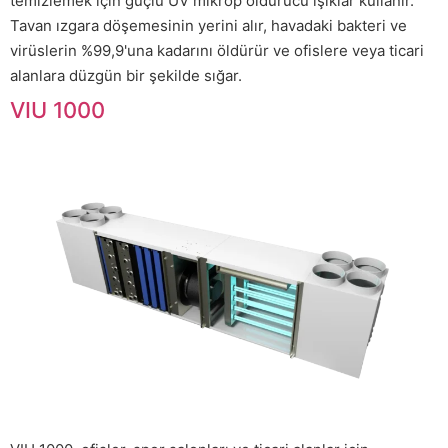
temizlemek için güçlü UV mikrop öldürücü ışıklar kullanır.
Tavan ızgara döşemesinin yerini alır, havadaki bakteri ve
virüslerin %99,9'una kadarını öldürür ve ofislere veya ticari
alanlara düzgün bir şekilde sığar.
VIU 1000