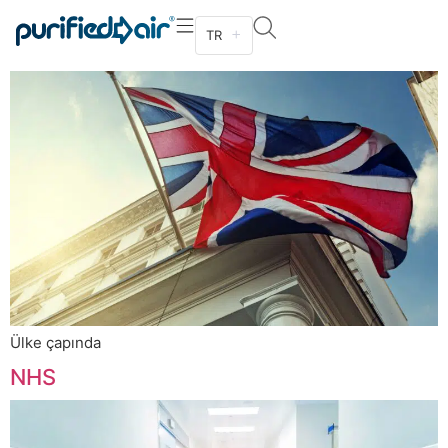
Kraliyet Hükümeti
TR
Ülke çapında
NHS