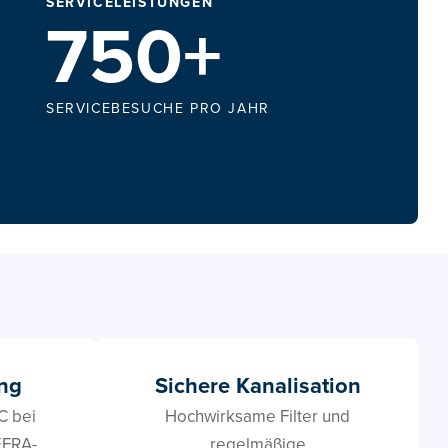
SERVICELEISTUNGEN
750+
SERVICEBESUCHE PRO JAHR
ng
Sichere Kanalisation
C bei
Hochwirksame Filter und
EFRA-
regelmäßige