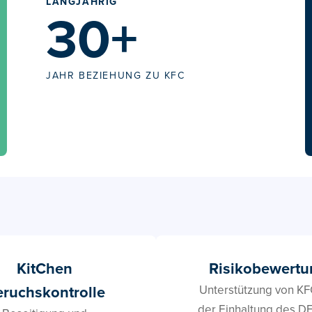
LANGJÄHRIG
30+
JAHR BEZIEHUNG ZU KFC
KitChen
Risikobewertu
ruchskontrolle
Unterstützung von KF
der Einhaltung des D