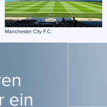
Manchester City F.C.
ren
r ein