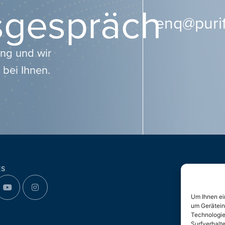
sgespräch
enq@purif
ung und wir
 bei Ihnen.
ES
Um Ihnen ei
um Gerätein
Technologie
Surfverhalt