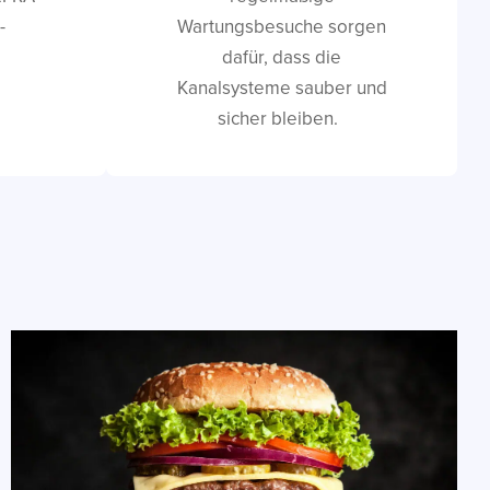
-
Wartungsbesuche sorgen
dafür, dass die
Kanalsysteme sauber und
sicher bleiben.