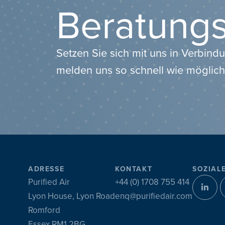
Beratung
Setzen Sie sich mit uns in Verbind
melden uns so schnell wie möglich
ADRESSE
KONTAKT
SOZIAL
Purified Air
+44 (0) 1708 755 414
Lyon House, Lyon Road
enq@purifiedair.com
Romford
Essex RM1 2BG