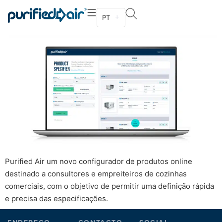
A nova ferramenta em linha permite uma
PT
especificação rápida
Purified Air um novo configurador de produtos online
destinado a consultores e empreiteiros de cozinhas
comerciais, com o objetivo de permitir uma definição rápida
e precisa das especificações.