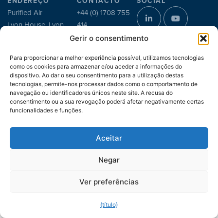
ENDEREÇO
CONTACTO
SOCIAL
Purified Air
+44 (0) 1708 755
Lyon House, Lyon
414
Road
enq@purifiedair.com
Gerir o consentimento
Romford
Para proporcionar a melhor experiência possível, utilizamos tecnologias
Essex RM1 2BG
como os cookies para armazenar e/ou aceder a informações do
Reino Unido
dispositivo. Ao dar o seu consentimento para a utilização destas
tecnologias, permite-nos processar dados como o comportamento de
© Copyright 2026 |
Política de
Site por
Preface Studios
navegação ou identificadores únicos neste site. A recusa do
Privacidade
|
Política de Cookies
consentimento ou a sua revogação poderá afetar negativamente certas
funcionalidades e funções.
Aceitar
Negar
Ver preferências
{título}