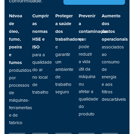
conformidade.
Névoa
Cumprir
Proteger
Prevenir
Aumento
de
as
a saúde
a
dos
óleo,
normas
dos
contaminação
custos
fumo,
HSE e
trabalhadores
que
operacionais
pode
poeira
ISO
e
associados
reduzir
garantir
ao
e
para a
a vida
um
consumo
qualidade
fumos
útil da
ambiente
de
do ar
produzidos
máquina
de
energia
no local
por
ou
trabalho
e aos
de
processos
afetar a
seguro
filtros
trabalho
de
qualidade
descartáveis
máquinas-
do
ferramentas
produto
e de
fabrico