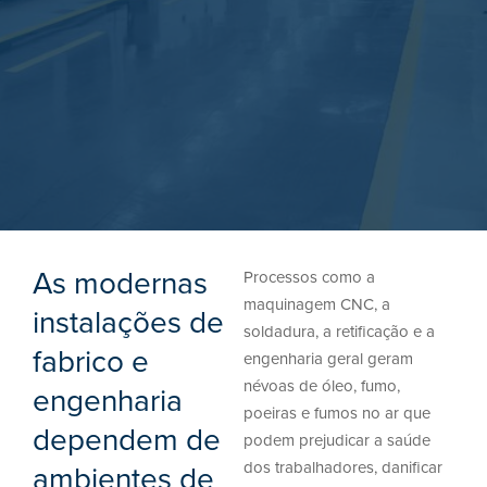
As modernas
Processos como a
maquinagem CNC, a
instalações de
soldadura, a retificação e a
fabrico e
engenharia geral geram
névoas de óleo, fumo,
engenharia
poeiras e fumos no ar que
dependem de
podem prejudicar a saúde
dos trabalhadores, danificar
ambientes de