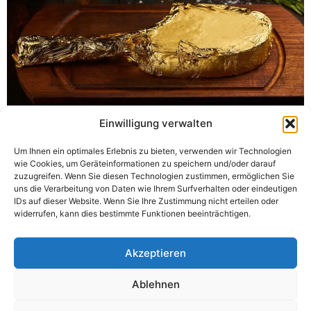
Einwilligung verwalten
Knightsbridge, London
Um Ihnen ein optimales Erlebnis zu bieten, verwenden wir Technologien
ADRESSE
KONTAKT
SOZIALES
wie Cookies, um Geräteinformationen zu speichern und/oder darauf
zuzugreifen. Wenn Sie diesen Technologien zustimmen, ermöglichen Sie
Purified Air
+44 (0) 1708 755
uns die Verarbeitung von Daten wie Ihrem Surfverhalten oder eindeutigen
Lyon House, Lyon
414
IDs auf dieser Website. Wenn Sie Ihre Zustimmung nicht erteilen oder
widerrufen, kann dies bestimmte Funktionen beeinträchtigen.
Road
enq@purifiedair.com
Romford
Essex RM1 2BG
Akzeptieren
Vereinigtes
Ablehnen
Königreich