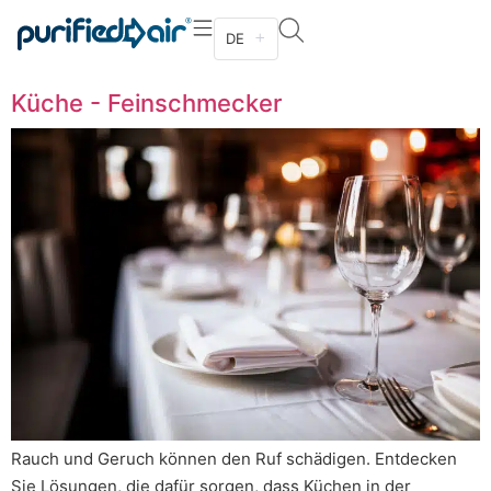
Branche:
Küche – Gehobene
DE
Gastronomie
Küche - Feinschmecker
Rauch und Geruch können den Ruf schädigen. Entdecken
Sie Lösungen, die dafür sorgen, dass Küchen in der