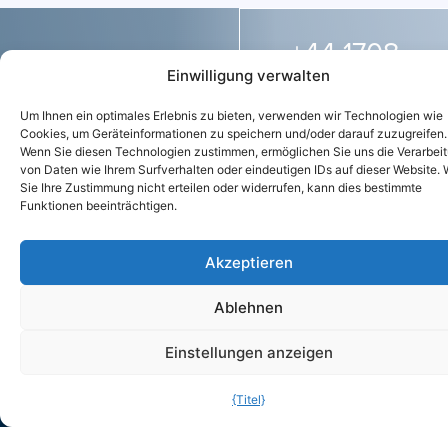
+44 1708
Kontaktieren
Einwilligung verwalten
755 414
Sie uns
Um Ihnen ein optimales Erlebnis zu bieten, verwenden wir Technologien wie
Cookies, um Geräteinformationen zu speichern und/oder darauf zuzugreifen.
für ein
Wenn Sie diesen Technologien zustimmen, ermöglichen Sie uns die Verarbei
enq@purifiedai
von Daten wie Ihrem Surfverhalten oder eindeutigen IDs auf dieser Website.
Sie Ihre Zustimmung nicht erteilen oder widerrufen, kann dies bestimmte
Beratungsgespräch
Funktionen beeinträchtigen.
Setzen Sie sich mit
Akzeptieren
uns in Verbindung und
wir melden uns so
Ablehnen
schnell wie möglich
Einstellungen anzeigen
bei Ihnen.
{Titel}
ADRESSE
KONTAKT
SOZIALES