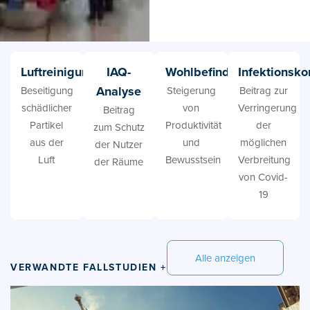
Luftreinigung
IAQ-
Wohlbefinden
Infektionsko
Analyse
Beseitigung
Steigerung
Beitrag zur
schädlicher
von
Verringerung
Beitrag
Partikel
Produktivität
der
zum Schutz
aus der
und
möglichen
der Nutzer
Luft
Bewusstsein
Verbreitung
der Räume
von Covid-
19
Alle anzeigen
VERWANDTE FALLSTUDIEN +